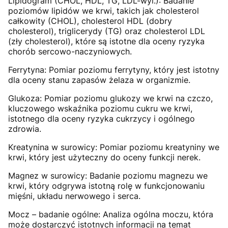
Lipidogram (CHOL, HDL, TG, LDL-wyl.): Badanie
poziomów lipidów we krwi, takich jak cholesterol
całkowity (CHOL), cholesterol HDL (dobry
cholesterol), triglicerydy (TG) oraz cholesterol LDL
(zły cholesterol), które są istotne dla oceny ryzyka
chorób sercowo-naczyniowych.
Ferrytyna: Pomiar poziomu ferrytyny, który jest istotny
dla oceny stanu zapasów żelaza w organizmie.
Glukoza: Pomiar poziomu glukozy we krwi na czczo,
kluczowego wskaźnika poziomu cukru we krwi,
istotnego dla oceny ryzyka cukrzycy i ogólnego
zdrowia.
Kreatynina w surowicy: Pomiar poziomu kreatyniny we
krwi, który jest użyteczny do oceny funkcji nerek.
Magnez w surowicy: Badanie poziomu magnezu we
krwi, który odgrywa istotną rolę w funkcjonowaniu
mięśni, układu nerwowego i serca.
Mocz – badanie ogólne: Analiza ogólna moczu, która
może dostarczyć istotnych informacji na temat