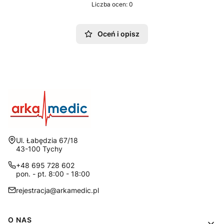
Liczba ocen: 0
Oceń i opisz
Adres:
Ul. Łabędzia 67/18
43-100 Tychy
+48 695 728 602
pon. - pt. 8:00 - 18:00
rejestracja@arkamedic.pl
Linki w stopce
O NAS