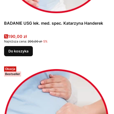
BADANIE USG lek. med. spec. Katarzyna Handerek
Cena promocyjna
190,00 zł
Najniższa cena:
200,00 zł
-5%
Do koszyka
Okazja
Bestseller