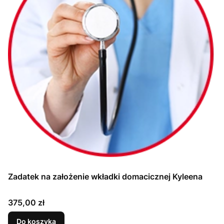
Zadatek na założenie wkładki domacicznej Kyleena
Cena
375,00 zł
Do koszyka