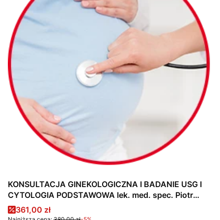
KONSULTACJA GINEKOLOGICZNA I BADANIE USG I
CYTOLOGIA PODSTAWOWA lek. med. spec. Piotr
Pordzik
Cena promocyjna
361,00 zł
Najniższa cena:
380,00 zł
-5%