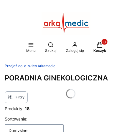
Produkty w koszy
Otwórz wyszukiwarkę
Menu
Szukaj
Zaloguj się
Koszyk
Przejdź do:
e-sklep Arkamedic
PORADNIA GINEKOLOGICZNA
Filtry
Produkty:
18
Lista produktów
Sortowanie:
Domyślne