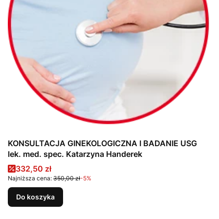
KONSULTACJA GINEKOLOGICZNA I BADANIE USG
lek. med. spec. Katarzyna Handerek
Cena promocyjna
332,50 zł
Najniższa cena:
350,00 zł
-5%
Do koszyka