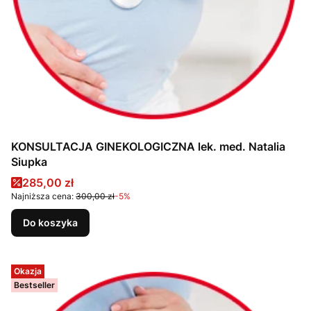
KONSULTACJA GINEKOLOGICZNA lek. med. Natalia
Siupka
Cena promocyjna
285,00 zł
Najniższa cena:
300,00 zł
-5%
Do koszyka
Okazja
Bestseller