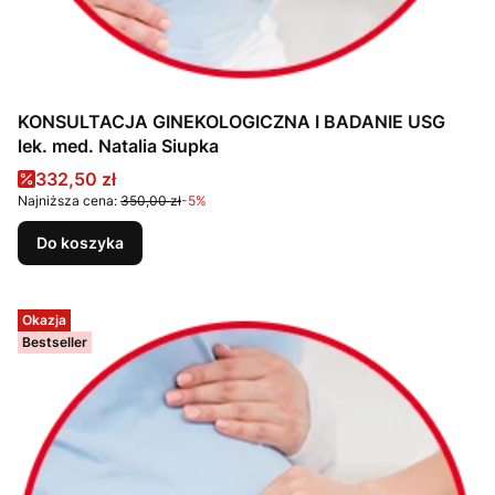
KONSULTACJA GINEKOLOGICZNA I BADANIE USG
lek. med. Natalia Siupka
Cena promocyjna
332,50 zł
Najniższa cena:
350,00 zł
-5%
Do koszyka
Okazja
Bestseller