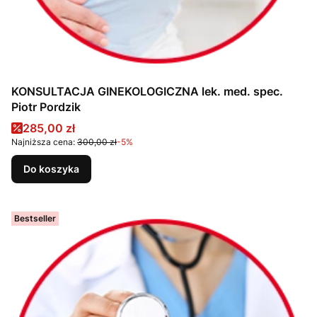
KONSULTACJA GINEKOLOGICZNA lek. med. spec.
Piotr Pordzik
Cena promocyjna
285,00 zł
Najniższa cena:
300,00 zł
-5%
Do koszyka
Bestseller