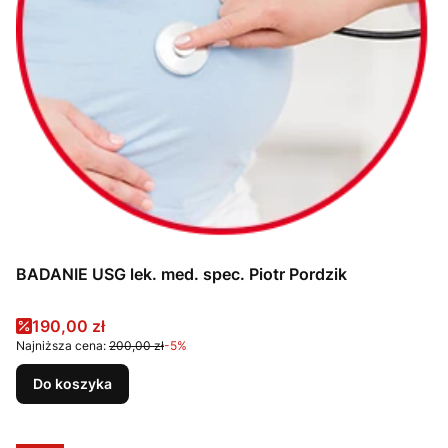
BADANIE USG lek. med. spec. Piotr Pordzik
Cena promocyjna
190,00 zł
Najniższa cena:
200,00 zł
-5%
Do koszyka