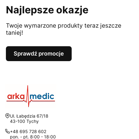
Najlepsze okazje
Twoje wymarzone produkty teraz jeszcze
taniej!
Sprawdź promocje
Adres:
Ul. Łabędzia 67/18
43-100 Tychy
+48 695 728 602
pon. - pt. 8:00 - 18:00