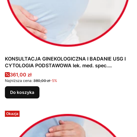
KONSULTACJA GINEKOLOGICZNA I BADANIE USG I
CYTOLOGIA PODSTAWOWA lek. med. spec.
Katarzyna Handerek
Cena promocyjna
361,00 zł
Najniższa cena:
380,00 zł
-5%
Do koszyka
Okazja