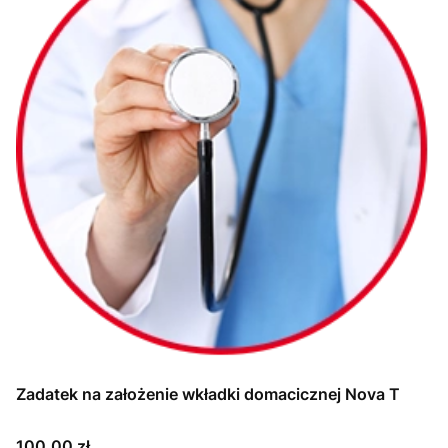
Zadatek na założenie wkładki domacicznej Nova T
Cena
100,00 zł