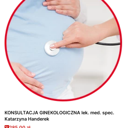
KONSULTACJA GINEKOLOGICZNA lek. med. spec.
Katarzyna Handerek
Cena promocyjna
285,00 zł