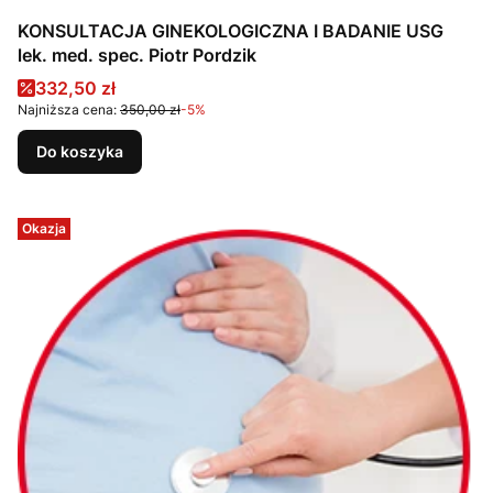
KONSULTACJA GINEKOLOGICZNA I BADANIE USG
lek. med. spec. Piotr Pordzik
Cena promocyjna
332,50 zł
Najniższa cena:
350,00 zł
-5%
Do koszyka
Okazja