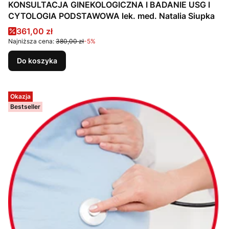
KONSULTACJA GINEKOLOGICZNA I BADANIE USG I
CYTOLOGIA PODSTAWOWA lek. med. Natalia Siupka
Cena promocyjna
361,00 zł
Najniższa cena:
380,00 zł
-5%
Do koszyka
Okazja
Bestseller