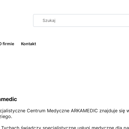
O firmie
Kontakt
amedic
cjalistyczne Centrum Medyczne ARKAMEDIC znajduje się 
iego.
Tychach świadczy specjalistyczne usługi medyczne dla p