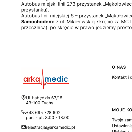
Autobus miejski linii 273 przystanek „Mąkołowiec
przystanku).
Autobus linii miejskiej S – przystanek „Mąkołowi
Samochodem:
z ul. Mikołowskiej skręcić za MC
przecznica), po skręcie w prawo jedziemy prosto
Linki
O NAS
Kontakt i 
Adres:
Ul. Łabędzia 67/18
43-100 Tychy
MOJE K
+48 695 728 602
pon. - pt. 8:00 - 18:00
Twoje zam
Ustawieni
rejestracja@arkamedic.pl
Ulubione