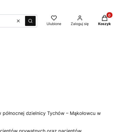
Produkty w kos
Wyczyść
Szukaj
Ulubione
Zaloguj się
Koszyk
w północnej dzielnicy Tychów – Mąkołowcu w
acjentów prywatnych oraz pacjentów