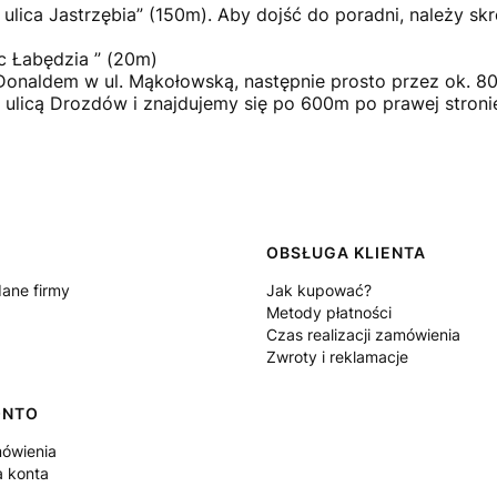
 ulica Jastrzębia” (150m). Aby dojść do poradni, należy sk
ec Łabędzia ” (20m)
 Donaldem w ul. Mąkołowską, następnie prosto przez ok. 
 ulicą Drozdów i znajdujemy się po 600m po prawej stroni
 w stopce
OBSŁUGA KLIENTA
dane firmy
Jak kupować?
Metody płatności
Czas realizacji zamówienia
Zwroty i reklamacje
ONTO
ówienia
a konta