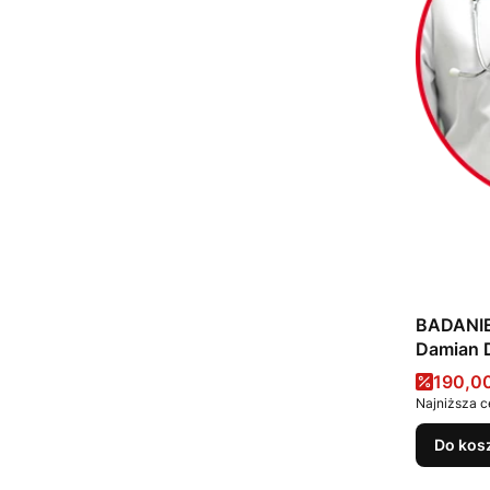
BADANIE 
Damian 
Cena 
190,00
Najniższa c
Do kos