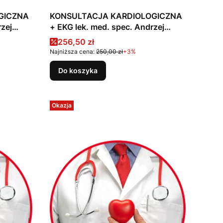
GICZNA
KONSULTACJA KARDIOLOGICZNA
+ EKG lek. med. spec. Andrzej
Zubelewicz
Cena promocyjna
256,50 zł
Najniższa cena:
250,00 zł
+3%
Do koszyka
Okazja