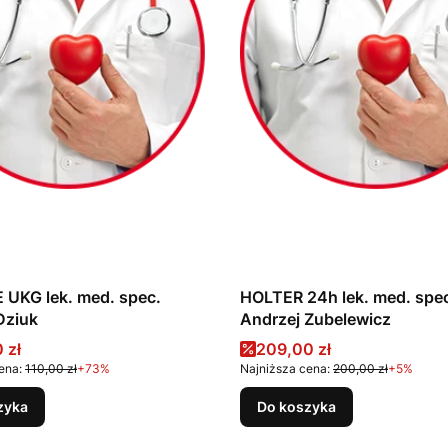
UKG lek. med. spec.
HOLTER 24h lek. med. spe
Dziuk
Andrzej Zubelewicz
promocyjna
Cena promocyjna
 zł
209,00 zł
ena:
110,00 zł
+73%
Najniższa cena:
200,00 zł
+5%
zyka
Do koszyka