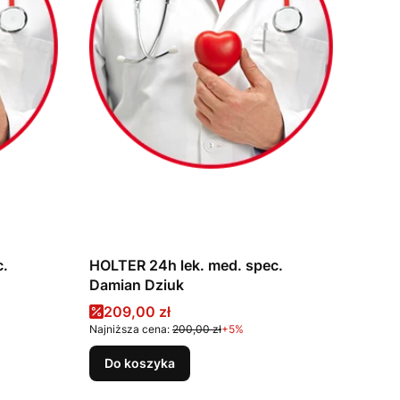
c.
HOLTER 24h lek. med. spec.
Damian Dziuk
Cena promocyjna
209,00 zł
Najniższa cena:
200,00 zł
+5%
Do koszyka