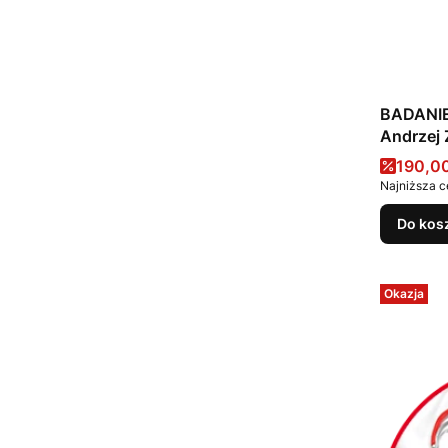
BADANIE 
Andrzej 
Cena 
190,00
Najniższa c
Do kos
Okazja