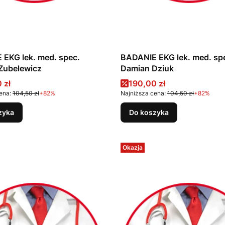
EKG lek. med. spec.
BADANIE EKG lek. med. sp
Zubelewicz
Damian Dziuk
promocyjna
Cena promocyjna
 zł
190,00 zł
ena:
104,50 zł
+82%
Najniższa cena:
104,50 zł
+82%
zyka
Do koszyka
Okazja