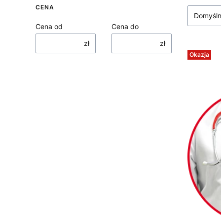
CENA
Domyśl
Cena od
Cena do
zł
zł
Okazja