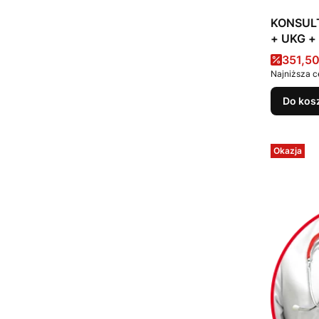
KONSUL
+ UKG + EKG lek. med. spec.
Andrzej 
Cena 
351,50
Najniższa c
Do kos
Okazja