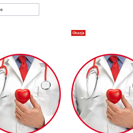
ne
Okazja