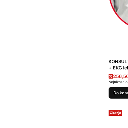
KONSUL
+ EKG le
Cena 
256,50
Najniższa c
Do kos
Okazja