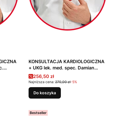
GICZNA
KONSULTACJA KARDIOLOGICZNA
c.
+ UKG lek. med. spec. Damian
Dziuk
Cena promocyjna
256,50 zł
Najniższa cena:
270,00 zł
-5%
Do koszyka
Bestseller