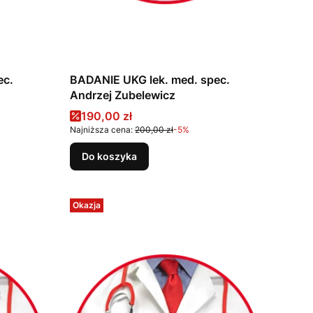
ec.
BADANIE UKG lek. med. spec.
Andrzej Zubelewicz
Cena promocyjna
190,00 zł
Najniższa cena:
200,00 zł
-5%
Do koszyka
Okazja