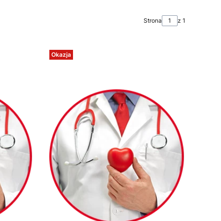
Strona
z 1
Okazja