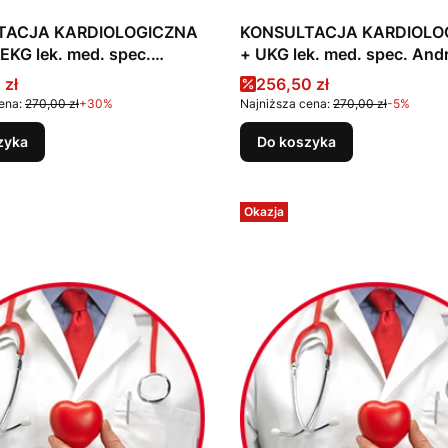
TACJA KARDIOLOGICZNA
KONSULTACJA KARDIOLO
+ UKG lek. med. spec. Andrzej
Zubelewicz
Zubelewicz
promocyjna
Cena promocyjna
 zł
256,50 zł
ena:
270,00 zł
+30%
Najniższa cena:
270,00 zł
-5%
zyka
Do koszyka
Okazja